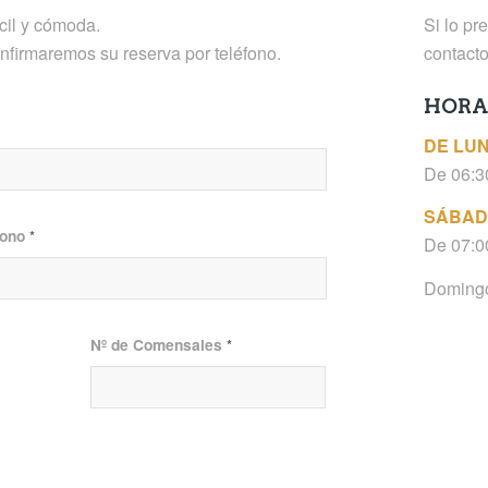
cil y cómoda.
Si lo pr
onfirmaremos su reserva por teléfono.
contact
HORA
DE LUN
De 06:3
SÁBAD
fono
*
De 07:0
Domingos
Nº de Comensales
*