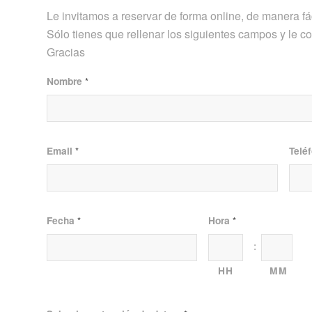
Le invitamos a reservar de forma online, de manera fá
Sólo tienes que rellenar los siguientes campos y le c
Gracias
Nombre
*
Email
Telé
*
Fecha
Hora
*
*
:
Formato
HH
MM
de
fecha:DD