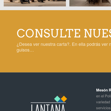
CONSULTE NUE
¿Desea ver nuestra carta?. En ella podrás ver 
guisos…
Mesón R
en el Pol
variedad 
servicio