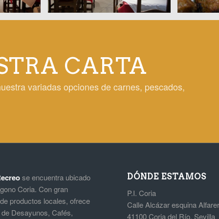
STRA CARTA
nuestra variadas opciones de carnes, pescados,
DÓNDE ESTAMOS
ecreo
se encuentra ubicado
ígono Coria. Con gran
P.I. Coria
de productos locales, ofrece
Calle Alcázar esquina Alfare
s de Desayunos, Cafés,
41100 Coria del Río, Sevilla