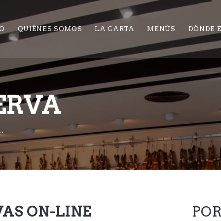
IO
QUIÉNES SOMOS
LA CARTA
MENÚS
DÓNDE 
ERVA
.
AS ON-LINE
PO