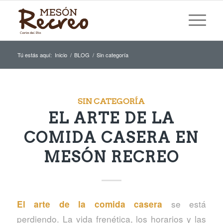
Tú estás aquí:
Inicio
/
BLOG
/
Sin categoría
SIN CATEGORÍA
EL ARTE DE LA
COMIDA CASERA EN
MESÓN RECREO
se está
El arte de la comida casera
perdiendo. La vida frenética, los horarios y las