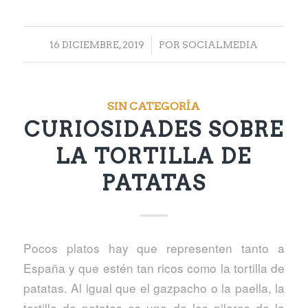
/
16 DICIEMBRE, 2019
POR
SOCIALMEDIA
SIN CATEGORÍA
CURIOSIDADES SOBRE
LA TORTILLA DE
PATATAS
Pocos platos hay que representen tanto a
España y que estén tan ricos como la tortilla de
patatas. Al igual que el gazpacho o la paella, la
tortilla de patatas es uno de los pilares de la