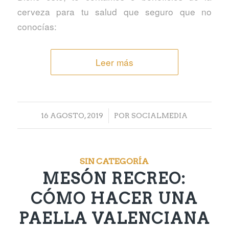
cerveza para tu salud que seguro que no
conocías:
Leer más
/
16 AGOSTO, 2019
POR
SOCIALMEDIA
SIN CATEGORÍA
MESÓN RECREO:
CÓMO HACER UNA
PAELLA VALENCIANA