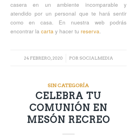
casera en un ambiente incomparable y
atendido por un personal que te hará sentir
como en casa. En nuestra web podrás
encontrar la
carta
y hacer tu
reserva
.
/
24 FEBRERO, 2020
POR
SOCIALMEDIA
SIN CATEGORÍA
CELEBRA TU
COMUNIÓN EN
MESÓN RECREO